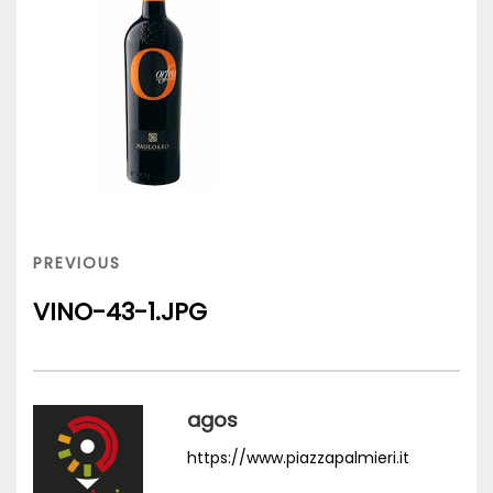
Navigazione
articoli
PREVIOUS
PREVIOUS
POST
VINO-43-1.JPG
agos
https://www.piazzapalmieri.it