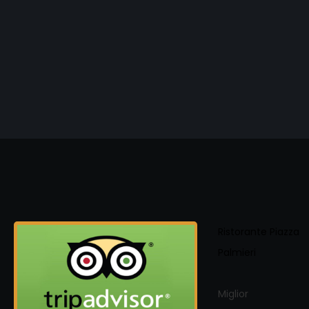
Ristorante Piazza
Palmieri
Miglior