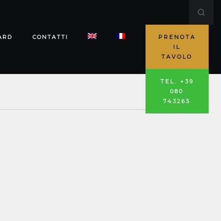
ARD
CONTATTI
PRENOTA
IL
TAVOLO
TEL. +39
080
743265