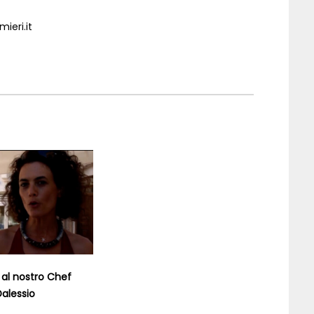
ieri.it
a al nostro Chef
alessio