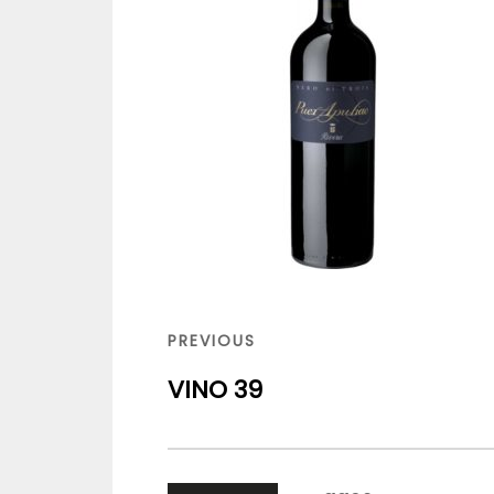
Navigazione
articoli
PREVIOUS
PREVIOUS
POST
VINO 39