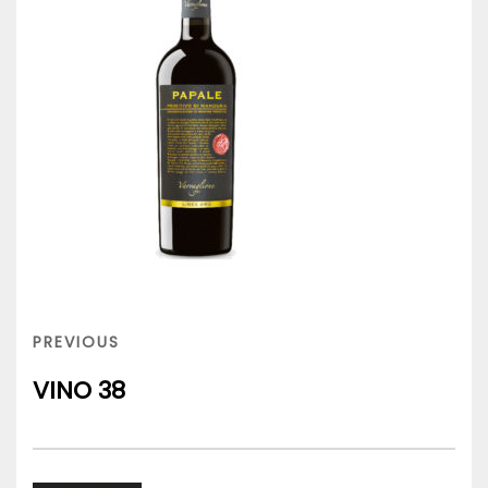
Navigazione
articoli
PREVIOUS
PREVIOUS
POST
VINO 38