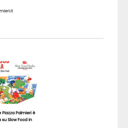
ieri.it
e Piazza Palmieri è
 su Slow Food in