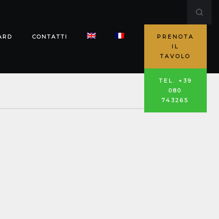
ARD
CONTATTI
PRENOTA
IL
TAVOLO
TEL. +39
080
743265