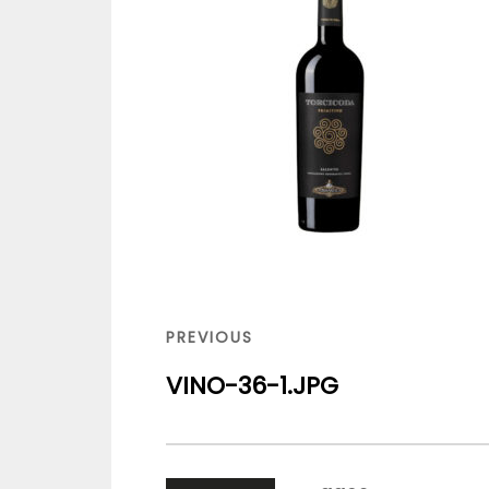
Navigazione
articoli
PREVIOUS
PREVIOUS
POST
VINO-36-1.JPG