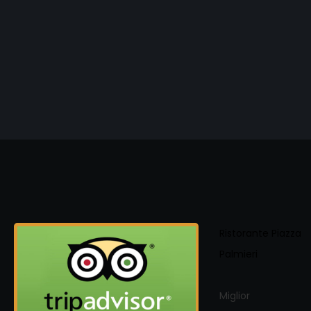
Ristorante Piazza
Palmieri
Miglior