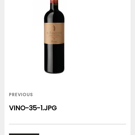
Navigazione
articoli
PREVIOUS
PREVIOUS
POST
VINO-35-1.JPG