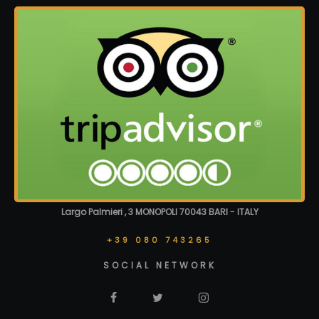
Largo Palmieri , 3 MONOPOLI 70043 BARI - ITALY
+39 080 743265
SOCIAL NETWORK