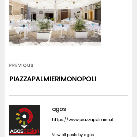
Navigation
de
PREVIOUS
PREVIOUS
l’article
POST
PIAZZAPALMIERIMONOPOLI
agos
https://www.piazzapalmieri.it
View all posts by agos