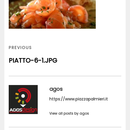
Navigazione
articoli
PREVIOUS
PREVIOUS
POST
PIATTO-6-1.JPG
agos
https://www.piazzapalmieri.it
View all posts by agos