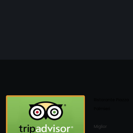
Ristorante Piazza
Palmieri
Miglior