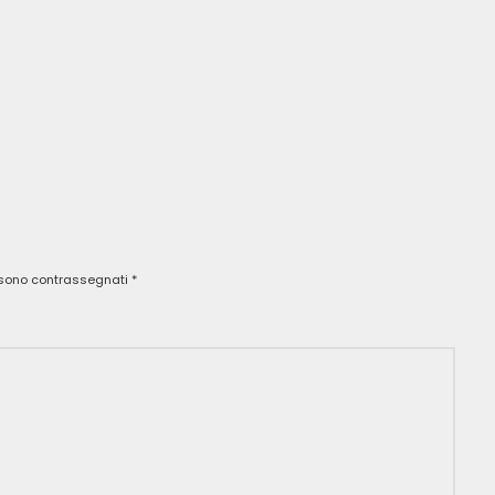
i sono contrassegnati
*