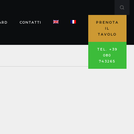
ARD
CONTATTI
PRENOTA
IL
TAVOLO
TEL. +39
080
743265