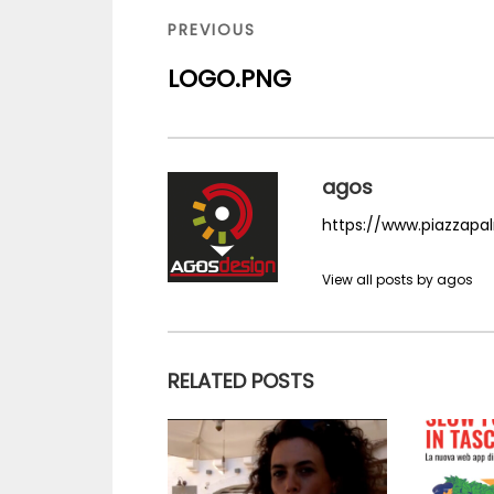
articoli
PREVIOUS
PREVIOUS
POST
LOGO.PNG
agos
https://www.piazzapalm
View all posts by agos
RELATED POSTS