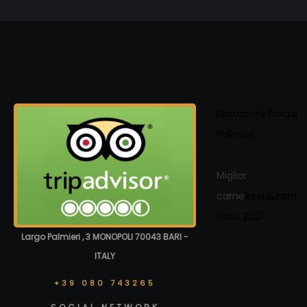
Ristorante Piazza
Palmieri
Miglior
carne
Restaurant
Guru 2021
Largo Palmieri , 3 MONOPOLI 70043 BARI -
ITALY
+39 080 743265