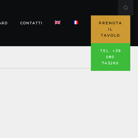
ARD
CONTATTI
PRENOTA
IL
TAVOLO
TEL. +39
080
743265