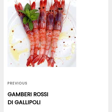
Navigazione
articoli
PREVIOUS
PREVIOUS
POST
GAMBERI ROSSI
DI GALLIPOLI