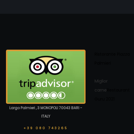
Ristorante Piazza
Palmieri
Miglior
carne
Restaurant
Guru 2021
Largo Palmieri , 3 MONOPOLI 70043 BARI -
ITALY
+39 080 743265