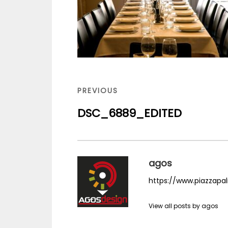
Navigation
de
PREVIOUS
PREVIOUS
l’article
POST
DSC_6889_EDITED
agos
https://www.piazzapalm
View all posts by agos