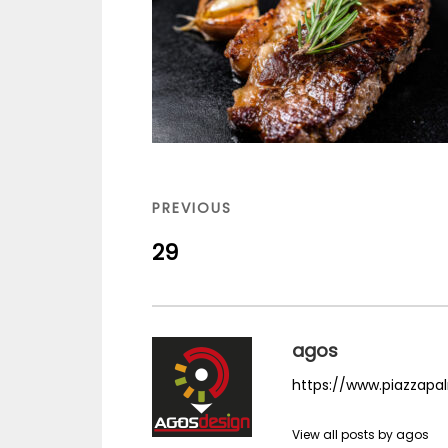
Navigazione
articoli
PREVIOUS
PREVIOUS
POST
29
agos
https://www.piazzapalm
View all posts by agos