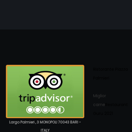
Ristorante Piazza
Palmieri
Miglior
carne
Restaurant
Guru 2021
Largo Palmieri , 3 MONOPOLI 70043 BARI -
ITALY