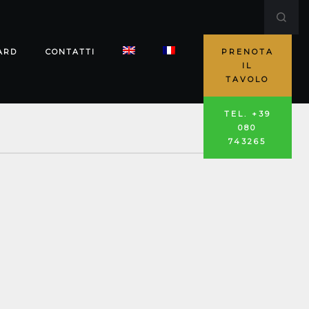
ARD
CONTATTI
PRENOTA
IL
TAVOLO
TEL. +39
080
743265