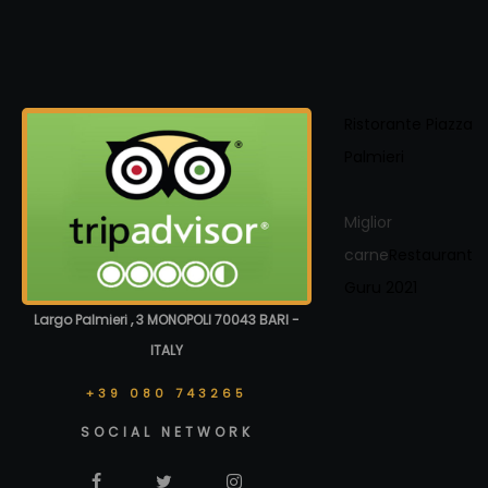
Ristorante Piazza
Palmieri
Miglior
carne
Restaurant
Guru 2021
Largo Palmieri , 3 MONOPOLI 70043 BARI -
ITALY
+39 080 743265
SOCIAL NETWORK