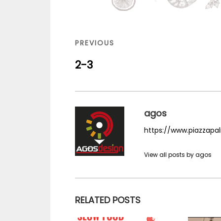
Navigazione
articoli
PREVIOUS
PREVIOUS
POST
2-3
agos
https://www.piazzapalm
View all posts by agos
RELATED POSTS