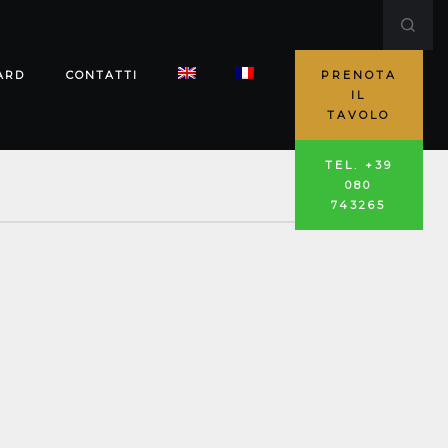
ARD
CONTATTI
PRENOTA
IL
TAVOLO
TEL. +39
080
743265