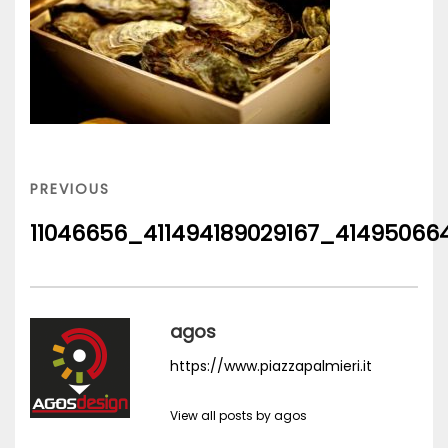
Navigazione
articoli
PREVIOUS
PREVIOUS
POST
11046656_411494189029167_41495066
agos
https://www.piazzapalmieri.it
View all posts by agos