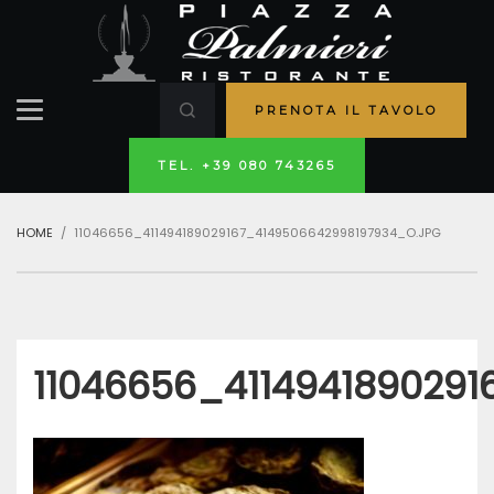
PRENOTA IL TAVOLO
TEL. +39 080 743265
HOME
11046656_411494189029167_4149506642998197934_O.JPG
11046656_4114941890291